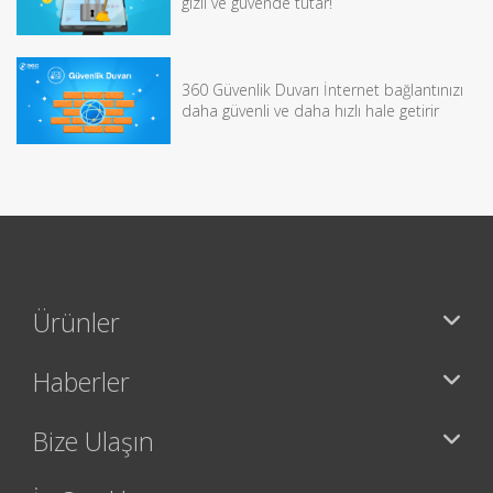
gizli ve güvende tutar!
360 Güvenlik Duvarı İnternet bağlantınızı
daha güvenli ve daha hızlı hale getirir
Ürünler
Haberler
Bize Ulaşın