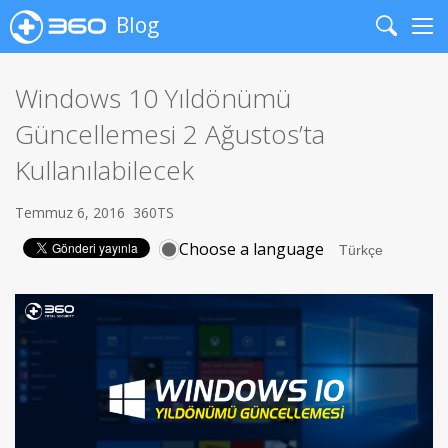
Blog
Search
Me
Windows 10 Yıldönümü
Güncellemesi 2 Ağustos’ta
Kullanılabilecek
Temmuz 6, 2016
360TS
Choose a language