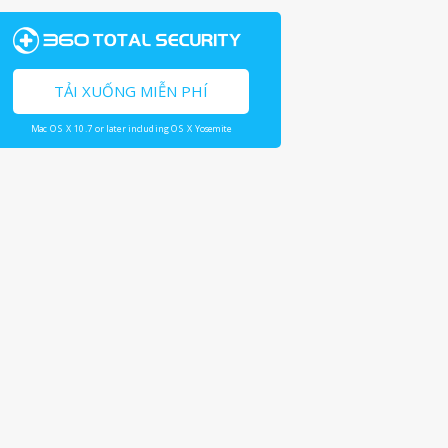
TẢI XUỐNG MIỄN PHÍ
Mac OS X 10.7 or later including OS X Yosemite