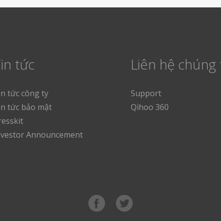
in tức
Liên hệ chúng 
in tức công ty
Support
in tức bảo mật
Qihoo 360
resskit
nvestor Announcement