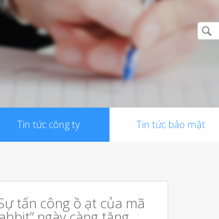
Tin tức công ty
Tin tức bảo mật
Sự tấn công ồ ạt của mã
abbit” ngày càng tăng