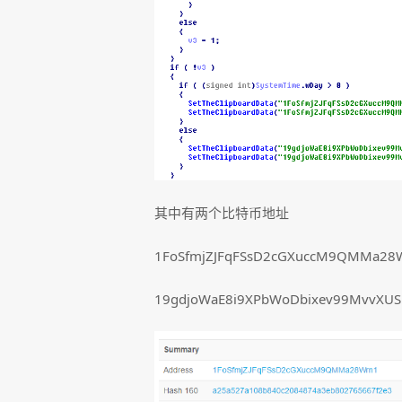
其中有两个比特币地址
1FoSfmjZJFqFSsD2cGXuccM9QMMa28
19gdjoWaE8i9XPbWoDbixev99MvvXU