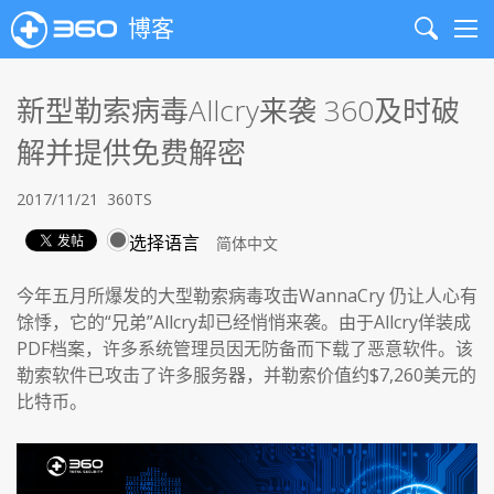
博客
Search
Me
新型勒索病毒Allcry来袭 360及时破
解并提供免费解密
2017/11/21
360TS
选择语言
今年五月所爆发的大型勒索病毒攻击WannaCry 仍让人心有
馀悸，它的“兄弟”Allcry却已经悄悄来袭。由于Allcry佯装成
PDF档案，许多系统管理员因无防备而下载了恶意软件。该
勒索软件已攻击了许多服务器，并勒索价值约$7,260美元的
比特币。