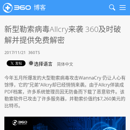
博客
Search
Me
新型勒索病毒Allcry来袭 360及时破
解并提供免费解密
2017/11/21
360TS
选择语言
今年五月所爆发的大型勒索病毒攻击WannaCry 仍让人心有
馀悸，它的“兄弟”Allcry却已经悄悄来袭。由于Allcry佯装成
PDF档案，许多系统管理员因无防备而下载了恶意软件。该
勒索软件已攻击了许多服务器，并勒索价值约$7,260美元的
比特币。