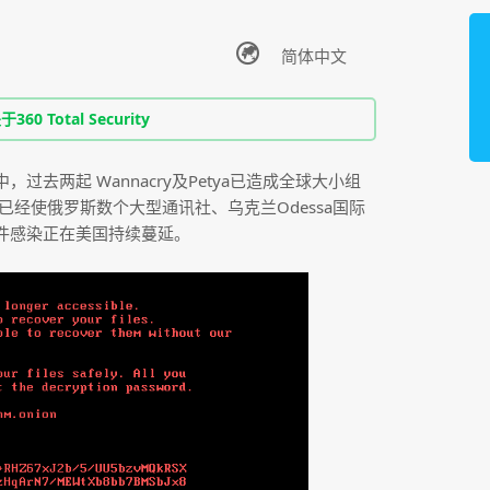
0 Total Security
去两起 Wannacry及Petya已造成全球大小组
软件已经使俄罗斯数个大型通讯社、乌克兰Odessa国际
件感染正在美国持续蔓延。