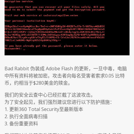
Bad Rabbit 伪装成 Adobe Flash 的更新，一旦中毒，电脑
中所有资料将被加密。攻击者向每名受害者索求0.05 比特
币，约相当于$280美金的赎金。
我们的安全云查中心已经拦截了这波攻击。
为了安全起见，我们强烈建议您进行以下防护措施：
1. 更新360 Total Security至最新版本
2. 执行全面病毒扫描
3. 备份重要资料