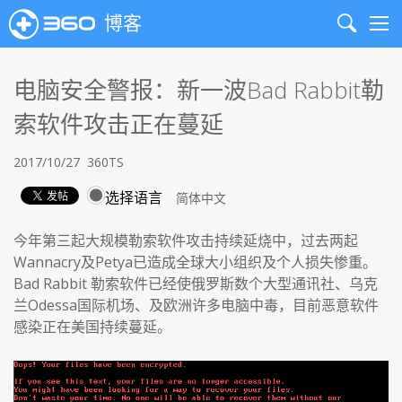
博客
Search
Me
电脑安全警报：新一波Bad Rabbit勒
索软件攻击正在蔓延
2017/10/27
360TS
选择语言
今年第三起大规模勒索软件攻击持续延烧中，过去两起
Wannacry及Petya已造成全球大小组织及个人损失惨重。
Bad Rabbit 勒索软件已经使俄罗斯数个大型通讯社、乌克
兰Odessa国际机场、及欧洲许多电脑中毒，目前恶意软件
感染正在美国持续蔓延。