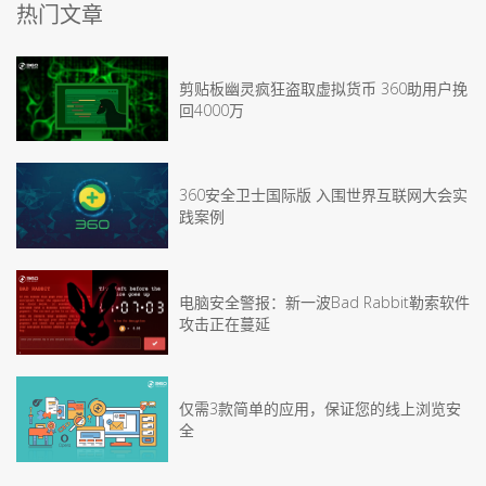
热门文章
剪贴板幽灵疯狂盗取虚拟货币 360助用户挽
回4000万
360安全卫士国际版 入围世界互联网大会实
践案例
电脑安全警报：新一波Bad Rabbit勒索软件
攻击正在蔓延
仅需3款简单的应用，保证您的线上浏览安
全