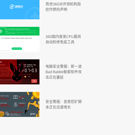
奇虎360对评测机构指
控作弊的声明
360国内首发CPU漏洞
自动检修免疫工具
电脑安全警报：新一波
Bad Rabbit勒索软件攻
击正在蔓延
安全警报：恶意挖矿脚
本正在迅速增长