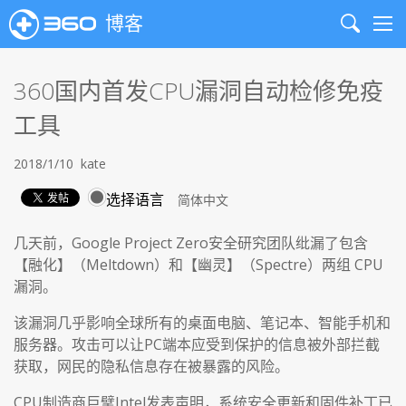
博客
Search
Me
360国内首发CPU漏洞自动检修免疫
工具
2018/1/10
kate
选择语言
几天前，Google Project Zero安全研究团队纰漏了包含
【融化】（Meltdown）和【幽灵】（Spectre）两组 CPU
漏洞。
该漏洞几乎影响全球所有的桌面电脑、笔记本、智能手机和
服务器。攻击可以让PC端本应受到保护的信息被外部拦截
获取，网民的隐私信息存在被暴露的风险。
CPU制造商巨擘Intel发表声明，系统安全更新和固件补丁已