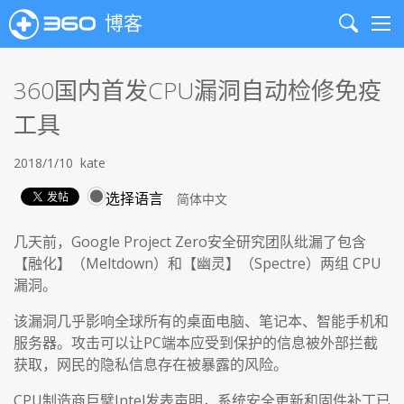
博客
Search
Me
360国内首发CPU漏洞自动检修免疫
工具
2018/1/10
kate
选择语言
几天前，Google Project Zero安全研究团队纰漏了包含
【融化】（Meltdown）和【幽灵】（Spectre）两组 CPU
漏洞。
该漏洞几乎影响全球所有的桌面电脑、笔记本、智能手机和
服务器。攻击可以让PC端本应受到保护的信息被外部拦截
获取，网民的隐私信息存在被暴露的风险。
CPU制造商巨擘Intel发表声明，系统安全更新和固件补丁已