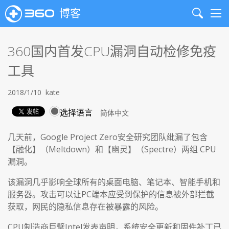
博客
Search
Me
360国内首发CPU漏洞自动检修免疫
工具
2018/1/10
kate
选择语言
几天前，Google Project Zero安全研究团队纰漏了包含
【融化】（Meltdown）和【幽灵】（Spectre）两组 CPU
漏洞。
该漏洞几乎影响全球所有的桌面电脑、笔记本、智能手机和
服务器。攻击可以让PC端本应受到保护的信息被外部拦截
获取，网民的隐私信息存在被暴露的风险。
CPU制造商巨擘Intel发表声明，系统安全更新和固件补丁已