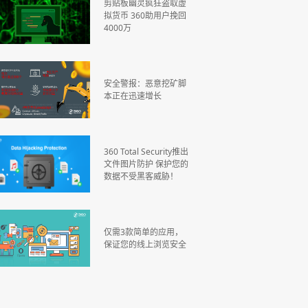
剪贴板幽灵疯狂盗取虚
拟货币 360助用户挽回
4000万
安全警报：恶意挖矿脚
本正在迅速增长
360 Total Security推出
文件图片防护 保护您的
数据不受黑客威胁！
仅需3款简单的应用，
保证您的线上浏览安全