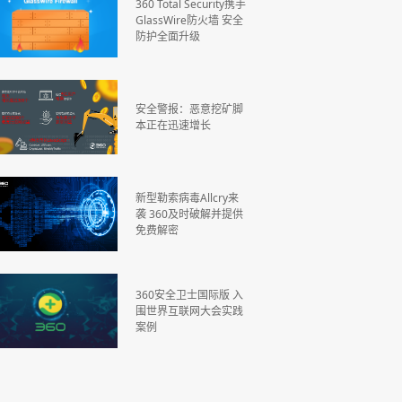
360 Total Security携手
GlassWire防火墙 安全
防护全面升级
安全警报：恶意挖矿脚
本正在迅速增长
新型勒索病毒Allcry来
袭 360及时破解并提供
免费解密
360安全卫士国际版 入
围世界互联网大会实践
案例