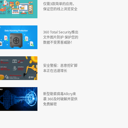
仅需3款简单的应用，
保证您的线上浏览安全
360 Total Security推出
文件图片防护 保护您的
数据不受黑客威胁！
安全警报：恶意挖矿脚
本正在迅速增长
新型勒索病毒Allcry来
袭 360及时破解并提供
免费解密