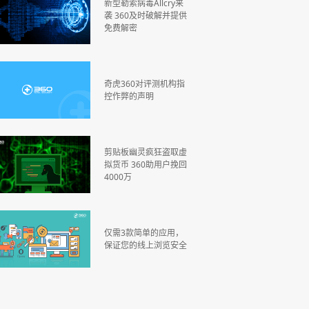
新型勒索病毒Allcry来
袭 360及时破解并提供
免费解密
奇虎360对评测机构指
控作弊的声明
剪贴板幽灵疯狂盗取虚
拟货币 360助用户挽回
4000万
仅需3款简单的应用，
保证您的线上浏览安全