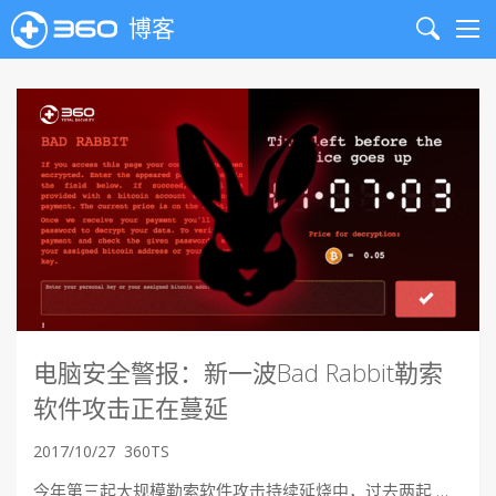
博客
Search
Me
电脑安全警报：新一波Bad Rabbit勒索
软件攻击正在蔓延
2017/10/27
360TS
今年第三起大规模勒索软件攻击持续延烧中，过去两起 …