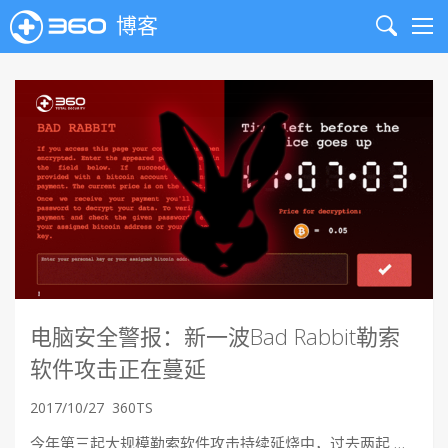
博客
Search
Me
电脑安全警报：新一波Bad Rabbit勒索
软件攻击正在蔓延
2017/10/27
360TS
今年第三起大规模勒索软件攻击持续延烧中，过去两起 …