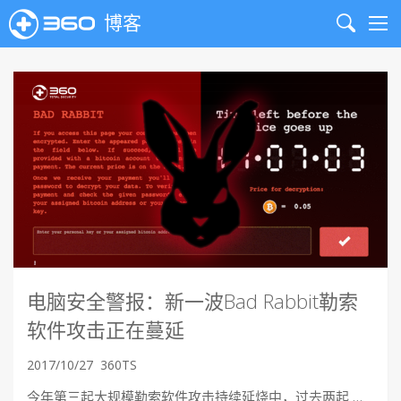
博客
Search
Me
电脑安全警报：新一波Bad Rabbit勒索
软件攻击正在蔓延
2017/10/27
360TS
今年第三起大规模勒索软件攻击持续延烧中，过去两起 …