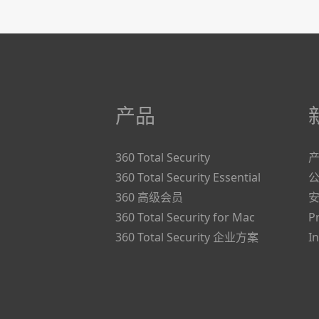
产品
360 Total Security
360 Total Security Essential
360 高级会员
360 Total Security for Mac
P
360 Total Security 企业方案
I