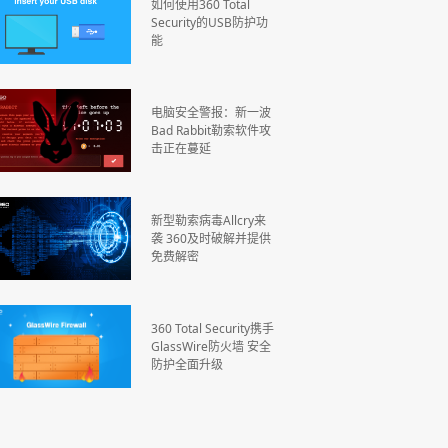
如何使用360 Total
Security的USB防护功
能
电脑安全警报：新一波
Bad Rabbit勒索软件攻
击正在蔓延
新型勒索病毒Allcry来
袭 360及时破解并提供
免费解密
360 Total Security携手
GlassWire防火墙 安全
防护全面升级