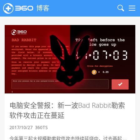
博客
Search
Me
电脑安全警报：新一波Bad Rabbit勒索
软件攻击正在蔓延
2017/10/27
360TS
今年第三起大规模勒索软件攻击持续延烧中，过去两起 …