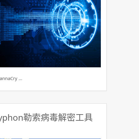
aCry …
yphon勒索病毒解密工具