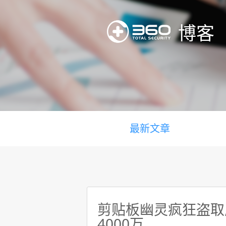
博客
最新文章
剪贴板幽灵疯狂盗取虚
4000万