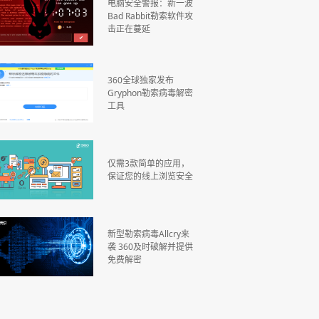
电脑安全警报：新一波
Bad Rabbit勒索软件攻
击正在蔓延
360全球独家发布
Gryphon勒索病毒解密
工具
仅需3款简单的应用，
保证您的线上浏览安全
新型勒索病毒Allcry来
袭 360及时破解并提供
免费解密