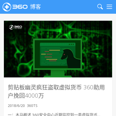
博客
Search
Me
剪贴板幽灵疯狂盗取虚拟货币 360助用
户挽回4000万
2018/6/20
360TS
一：木马概述 360安全中心近期监控到一类虚拟货币…