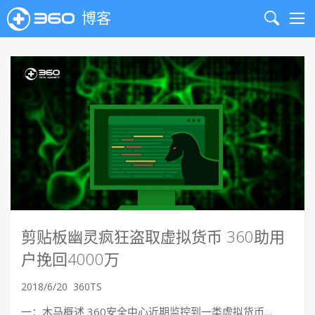
博客
Search
Me
剪贴板幽灵疯狂盗取虚拟货币 360助用
户挽回4000万
2018/6/20
360TS
一：木马概述 360安全中心近期监控到一类虚拟货币…