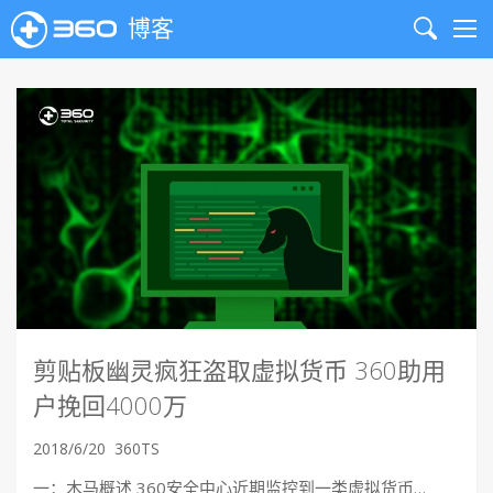
博客
Search
Me
剪贴板幽灵疯狂盗取虚拟货币 360助用
户挽回4000万
2018/6/20
360TS
一：木马概述 360安全中心近期监控到一类虚拟货币…