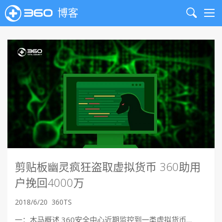
博客
Search
Me
剪贴板幽灵疯狂盗取虚拟货币 360助用
户挽回4000万
2018/6/20
360TS
一：木马概述 360安全中心近期监控到一类虚拟货币…