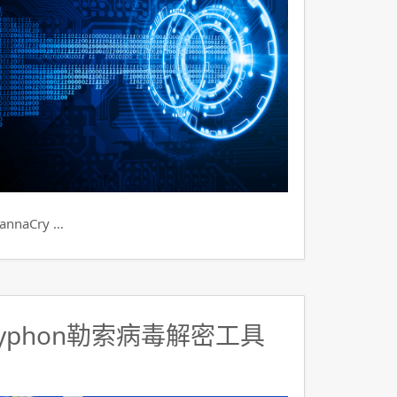
aCry …
yphon勒索病毒解密工具