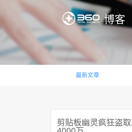
博客
最新文章
剪贴板幽灵疯狂盗取虚
4000万