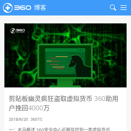
博客
Search
Me
剪贴板幽灵疯狂盗取虚拟货币 360助用
户挽回4000万
2018/6/20
360TS
一：木马概述 360安全中心近期监控到一类虚拟货币…