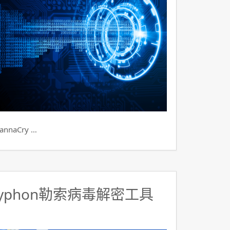
aCry …
yphon勒索病毒解密工具