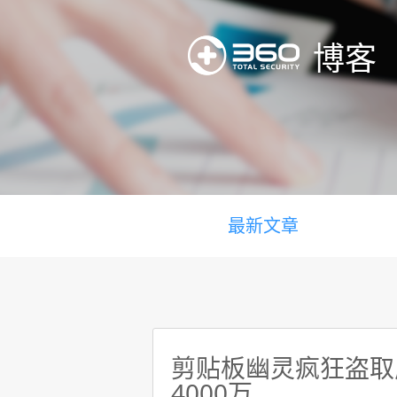
博客
最新文章
剪贴板幽灵疯狂盗取虚
4000万