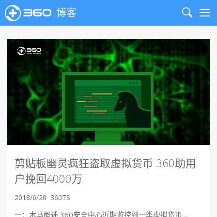
博客
Search
Me
剪贴板幽灵疯狂盗取虚拟货币 360助用
户挽回4000万
2018/6/20
360TS
一：木马概述 360安全中心近期监控到一类虚拟货币…