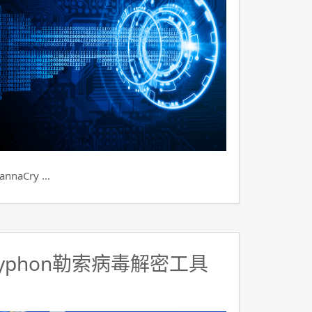
aCry …
yphon勒索病毒解密工具