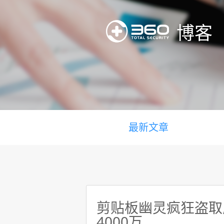
博客
最新文章
剪贴板幽灵疯狂盗取虚
4000万