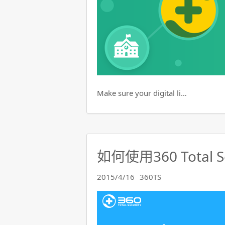
Make sure your digital li…
如何使用360 Total 
2015/4/16
360TS