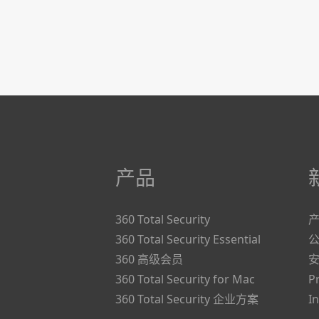
产品
360 Total Security
360 Total Security Essential
360 高级会员
360 Total Security for Mac
P
360 Total Security 企业方案
I