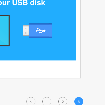
<
1
2
3