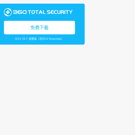
免費下載
OS X 10.7 或更高（含OS X Yosemite）