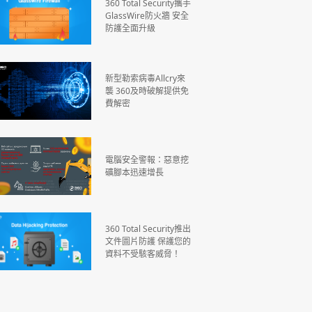
360 Total Security攜手
GlassWire防火牆 安全
防護全面升級
新型勒索病毒Allcry來
襲 360及時破解提供免
費解密
電腦安全警報：惡意挖
礦腳本迅速增長
360 Total Security推出
文件圖片防護 保護您的
資料不受駭客威脅！