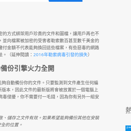
密的方式綁架用戶珍貴的文件和圖檔，讓用戶再也不
，並向檔案被加密的受害者勒索數百甚至數千美金的
繳付金額不代表能夠換回這些檔案，有些惡毒的網路
法。（延伸閱讀：
2016年勒索病毒引發的損失
）
動備份引擎火力全開
士能夠自動備份你的文件。只要監測到文件產生任何編
最新版本，因此文件的最新版將會被放置於一個電腦上
病毒侵擾，你不需要付一毛錢，因為你有另外一組安
啟、儲存之文件有效。如果希望能夠備份其他在安裝
安全的位置。