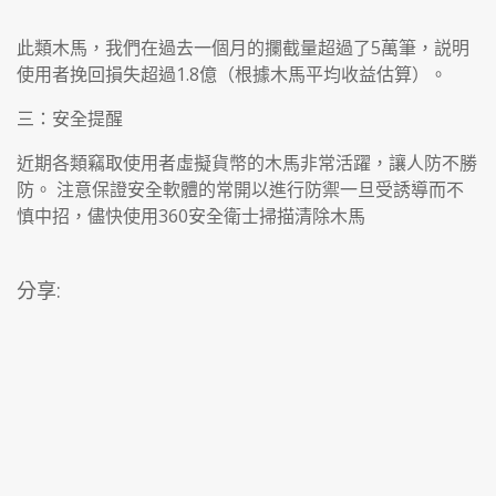
此類木馬，我們在過去一個月的攔截量超過了5萬筆，説明
使用者挽回損失超過1.8億（根據木馬平均收益估算）。
三：安全提醒
近期各類竊取使用者虛擬貨幣的木馬非常活躍，讓人防不勝
防。 注意保證安全軟體的常開以進行防禦一旦受誘導而不
慎中招，儘快使用360安全衛士掃描清除木馬
分享: