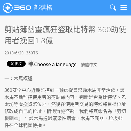
部落格
Search
Me
剪貼簿幽靈瘋狂盜取比特幣 360助使
用者挽回1.8億
2018/6/20
360TS
Choose a language
一：木馬概述
360安全中心近期監控到一類虛擬貨幣類木馬非常活躍，該
木馬不斷監控使用者的剪貼簿內容，判斷是否為比特幣、乙
太坊等虛擬貨幣位址，然後在使用者交易的時候將目標位址
修改成自己的位址，悄悄實施盜竊，我們將其命名為「剪切
板幽靈」。 該木馬通過感染性病毒，木馬下載器，垃圾郵
件在全球範圍傳播。