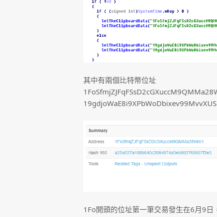
其中有兩個比特幣位址
1FoSfmjZJFqFSsD2cGXuccM9QMMa28
19gdjoWaE8i9XPbWoDbixev99MvvXU
1Fo開頭的位址第一筆交易發生在6月9日