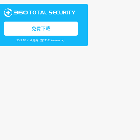
免費下載
OS X 10.7 或更高（含OS X Yosemite）