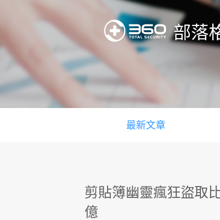
部落
最新文章
剪貼簿幽靈瘋狂盜取比特
億