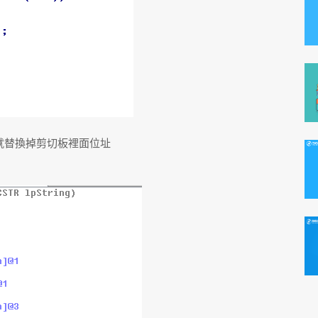
就替換掉剪切板裡面位址