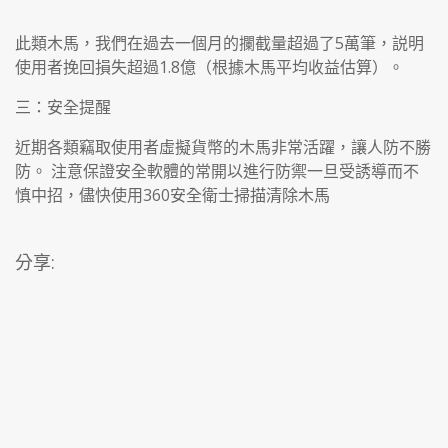
此類木馬，我們在過去一個月的攔截量超過了5萬筆，説明
使用者挽回損失超過1.8億（根據木馬平均收益估算）。
三：安全提醒
近期各類竊取使用者虛擬貨幣的木馬非常活躍，讓人防不勝
防。 注意保證安全軟體的常開以進行防禦一旦受誘導而不
慎中招，儘快使用360安全衛士掃描清除木馬
分享: