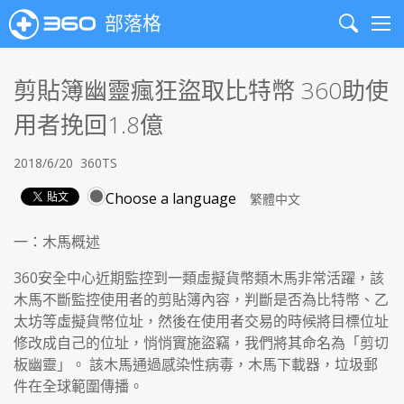
部落格
Search
Me
剪貼簿幽靈瘋狂盜取比特幣 360助使
用者挽回1.8億
2018/6/20
360TS
Choose a language
一：木馬概述
360安全中心近期監控到一類虛擬貨幣類木馬非常活躍，該
木馬不斷監控使用者的剪貼簿內容，判斷是否為比特幣、乙
太坊等虛擬貨幣位址，然後在使用者交易的時候將目標位址
修改成自己的位址，悄悄實施盜竊，我們將其命名為「剪切
板幽靈」。 該木馬通過感染性病毒，木馬下載器，垃圾郵
件在全球範圍傳播。