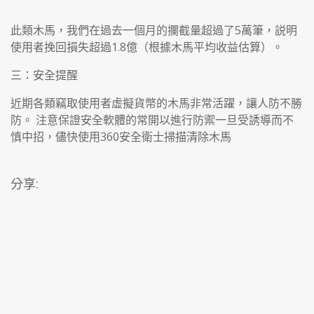
此類木馬，我們在過去一個月的攔截量超過了5萬筆，説明
使用者挽回損失超過1.8億（根據木馬平均收益估算）。
三：安全提醒
近期各類竊取使用者虛擬貨幣的木馬非常活躍，讓人防不勝
防。 注意保證安全軟體的常開以進行防禦一旦受誘導而不
慎中招，儘快使用360安全衛士掃描清除木馬
分享: