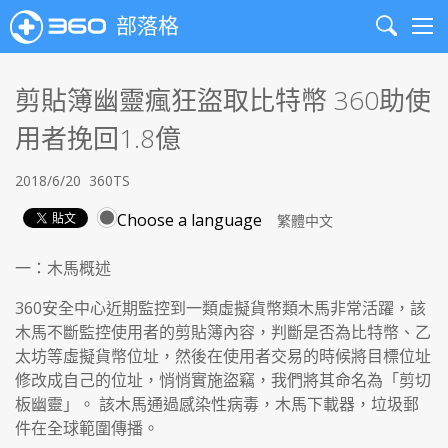
部落格
Search
Me
剪貼簿幽靈瘋狂盜取比特幣 360助使
用者挽回1.8億
2018/6/20
360TS
Choose a language
一：木馬概述
360安全中心近期監控到一類虛擬貨幣類木馬非常活躍，該
木馬不斷監控使用者的剪貼簿內容，判斷是否為比特幣、乙
太坊等虛擬貨幣位址，然後在使用者交易的時候將目標位址
修改成自己的位址，悄悄實施盜竊，我們將其命名為「剪切
板幽靈」。 該木馬通過感染性病毒，木馬下載器，垃圾郵
件在全球範圍傳播。