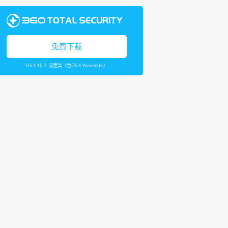
免費下載
OS X 10.7 或更高（含OS X Yosemite）