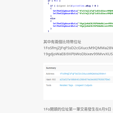
其中有兩個比特幣位址
1FoSfmjZJFqFSsD2cGXuccM9QMMa28
19gdjoWaE8i9XPbWoDbixev99MvvXU
1Fo開頭的位址第一筆交易發生在6月9日