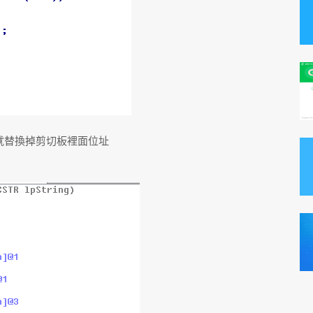
就替換掉剪切板裡面位址