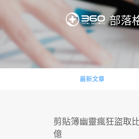
部落
最新文章
剪貼簿幽靈瘋狂盜取比特
億