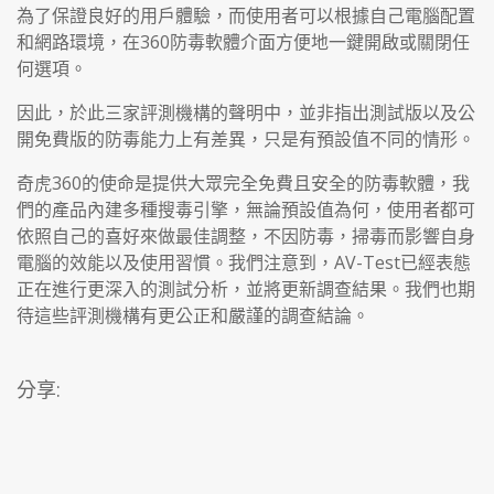
為了保證良好的用戶體驗，而使用者可以根據自己電腦配置
和網路環境，在360防毒軟體介面方便地一鍵開啟或關閉任
何選項。
因此，於此三家評測機構的聲明中，並非指出測試版以及公
開免費版的防毒能力上有差異，只是有預設值不同的情形。
奇虎360的使命是提供大眾完全免費且安全的防毒軟體，我
們的產品內建多種搜毒引擎，無論預設值為何，使用者都可
依照自己的喜好來做最佳調整，不因防毒，掃毒而影響自身
電腦的效能以及使用習慣。我們注意到，AV-Test已經表態
正在進行更深入的測試分析，並將更新調查結果。我們也期
待這些評測機構有更公正和嚴謹的調查結論。
分享: