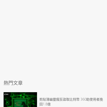
熱門文章
剪貼簿幽靈瘋狂盜取比特幣 360助使用者挽
回1.8億