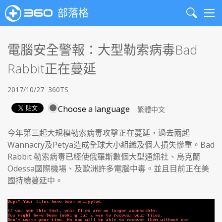
部落格
Search
Me
電腦安全警報：大型勒索病毒Bad
Rabbit正在蔓延
2017/10/27
360TS
Choose a language
今年第三起大規模勒索病毒攻擊正在蔓延，過去兩起
Wannacry及Petya造成全球大小組織及個人損失慘重。Bad
Rabbit 勒索病毒已經使俄羅斯數個大型通訊社、烏克蘭
Odessa國際機場、及歐洲許多電腦中毒。並且目前正在美
國持續蔓延中。