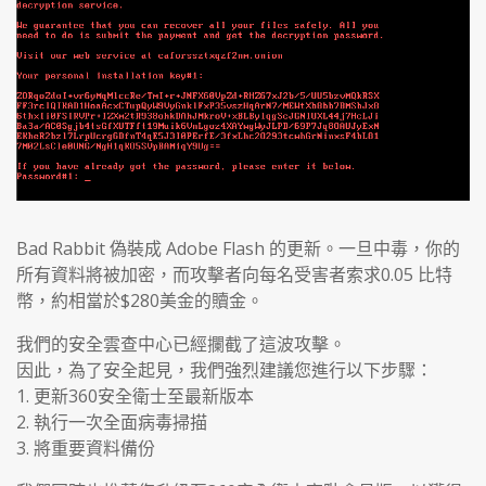
Bad Rabbit 偽裝成 Adobe Flash 的更新。一旦中毒，你的
所有資料將被加密，而攻擊者向每名受害者索求0.05 比特
幣，約相當於$280美金的贖金。
我們的安全雲查中心已經攔截了這波攻擊。
因此，為了安全起見，我們強烈建議您進行以下步驟：
1. 更新360安全衛士至最新版本
2. 執行一次全面病毒掃描
3. 將重要資料備份