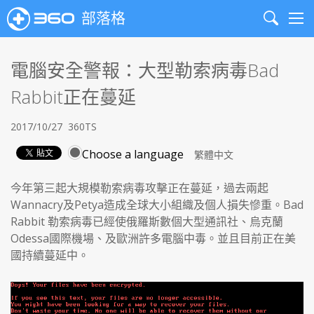
部落格
Search
Me
電腦安全警報：大型勒索病毒Bad
Rabbit正在蔓延
2017/10/27
360TS
Choose a language
今年第三起大規模勒索病毒攻擊正在蔓延，過去兩起
Wannacry及Petya造成全球大小組織及個人損失慘重。Bad
Rabbit 勒索病毒已經使俄羅斯數個大型通訊社、烏克蘭
Odessa國際機場、及歐洲許多電腦中毒。並且目前正在美
國持續蔓延中。