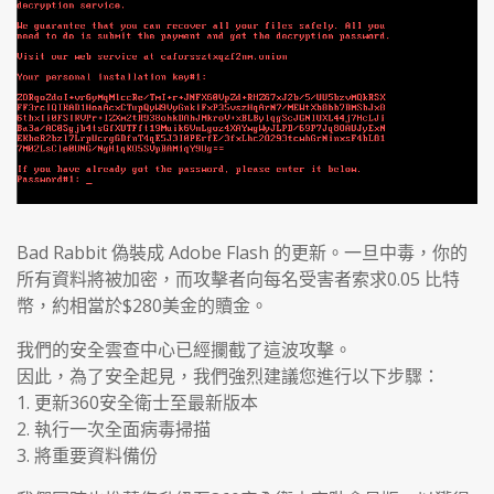
Bad Rabbit 偽裝成 Adobe Flash 的更新。一旦中毒，你的
所有資料將被加密，而攻擊者向每名受害者索求0.05 比特
幣，約相當於$280美金的贖金。
我們的安全雲查中心已經攔截了這波攻擊。
因此，為了安全起見，我們強烈建議您進行以下步驟：
1. 更新360安全衛士至最新版本
2. 執行一次全面病毒掃描
3. 將重要資料備份