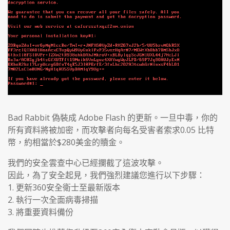
Bad Rabbit 偽裝成 Adobe Flash 的更新。一旦中毒，你的
所有資料將被加密，而攻擊者向每名受害者索求0.05 比特
幣，約相當於$280美金的贖金。
我們的安全雲查中心已經攔截了這波攻擊。
因此，為了安全起見，我們強烈建議您進行以下步驟：
1. 更新360安全衛士至最新版本
2. 執行一次全面病毒掃描
3. 將重要資料備份