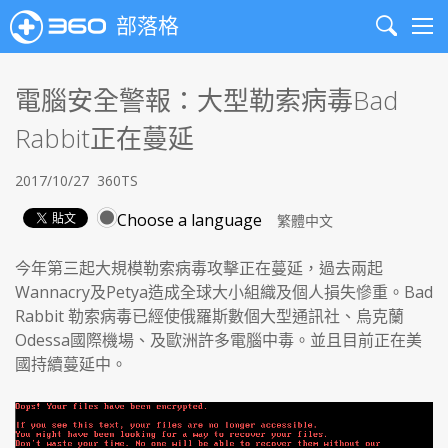
部落格
Search
Me
電腦安全警報：大型勒索病毒Bad
Rabbit正在蔓延
2017/10/27
360TS
Choose a language
今年第三起大規模勒索病毒攻擊正在蔓延，過去兩起
Wannacry及Petya造成全球大小組織及個人損失慘重。Bad
Rabbit 勒索病毒已經使俄羅斯數個大型通訊社、烏克蘭
Odessa國際機場、及歐洲許多電腦中毒。並且目前正在美
國持續蔓延中。