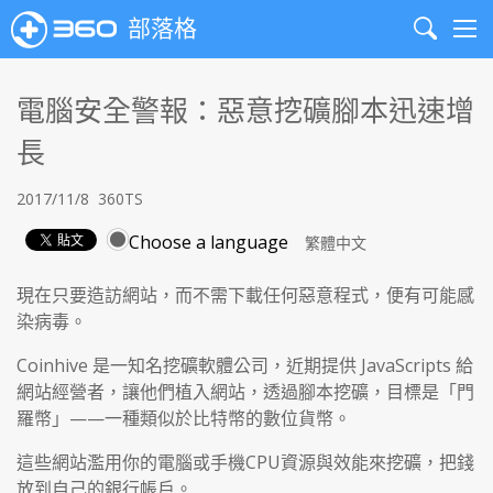
部落格
Search
Me
電腦安全警報：惡意挖礦腳本迅速增
長
2017/11/8
360TS
Choose a language
現在只要造訪網站，而不需下載任何惡意程式，便有可能感
染病毒。
Coinhive 是一知名挖礦軟體公司，近期提供 JavaScripts 給
網站經營者，讓他們植入網站，透過腳本挖礦，目標是「門
羅幣」——一種類似於比特幣的數位貨幣。
這些網站濫用你的電腦或手機CPU資源與效能來挖礦，把錢
放到自己的銀行帳戶。