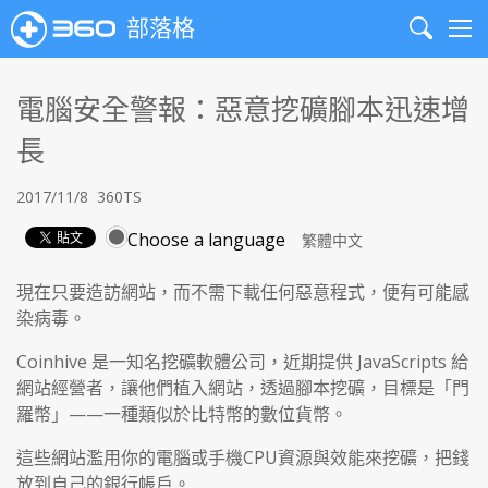
部落格
Search
Me
電腦安全警報：惡意挖礦腳本迅速增
長
2017/11/8
360TS
Choose a language
現在只要造訪網站，而不需下載任何惡意程式，便有可能感
染病毒。
Coinhive 是一知名挖礦軟體公司，近期提供 JavaScripts 給
網站經營者，讓他們植入網站，透過腳本挖礦，目標是「門
羅幣」——一種類似於比特幣的數位貨幣。
這些網站濫用你的電腦或手機CPU資源與效能來挖礦，把錢
放到自己的銀行帳戶。