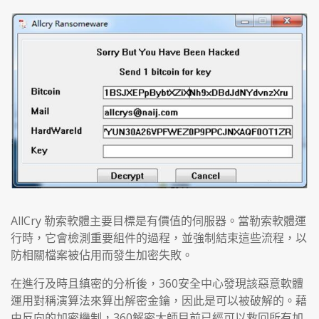
AllCry 勒索軟體主要目標是有價值的伺服器。當勒索軟體運
行時，它會檢測重要組件的過程，並強制結束這些流程，以
防相關檔案被佔用而發生加密失敗。
在進行及時且縝密的分析後，360安全中心發現該惡意軟體
運用對稱演算法來算出解密金鑰，因此是可以被破解的。藉
由反向的加密機制，360解密大師目前已經可以救回所有加