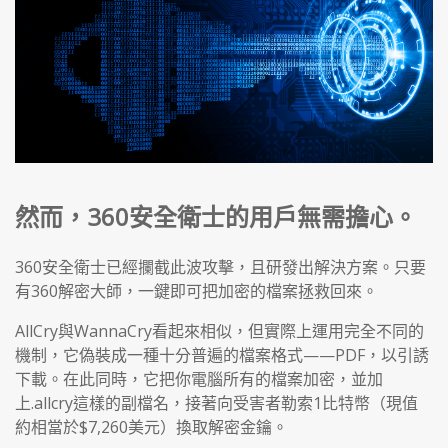
然而，360安全衛士的用戶無需擔心。
360安全衛士已經攔截此波攻擊，且研發出解決方案。只要
有360解密大師，一鍵即可把加密的檔案拯救回來。
AllCry與WannaCry看起來相似，但實際上運用完全不同的
機制，它偽裝成一種十分普遍的檔案格式——PDF，以引誘
下載。在此同時，它把你電腦所有的檔案加密，並加
上.allcry這樣的副檔名，接著向受害者勒索1比特幣（現值
約相當於$7,260美元）換取解密金鑰。