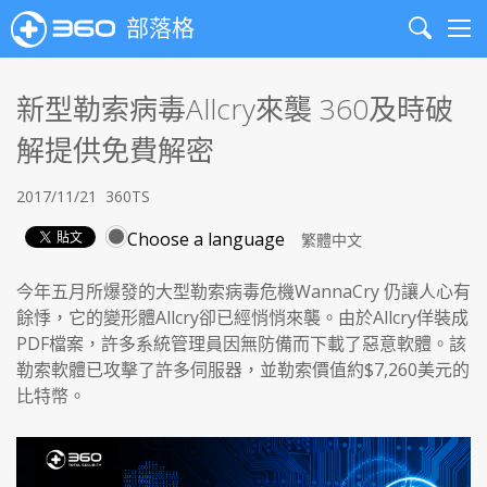
部落格
Search
Me
新型勒索病毒Allcry來襲 360及時破
解提供免費解密
2017/11/21
360TS
Choose a language
今年五月所爆發的大型勒索病毒危機WannaCry 仍讓人心有
餘悸，它的變形體Allcry卻已經悄悄來襲。由於Allcry佯裝成
PDF檔案，許多系統管理員因無防備而下載了惡意軟體。該
勒索軟體已攻擊了許多伺服器，並勒索價值約$7,260美元的
比特幣。