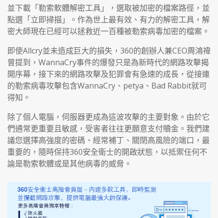
並下載「勒索軟體解密工具」，選取被加密的檔案路徑，並
點選「立即掃描」。作為世上最有效、有力的解密工具，解
密大師現在已經可以拯救近一百種被勒索病毒加密的檔案。
即使Allcry並未造成巨大的損失，360的創辦人兼CEO周鴻禕
曾提到，WannaCry事件的爆發只是為新時代的網路攻擊揭
開序幕，接下來的網路攻擊及犯罪會有急速的成長，從接連
的勒索病毒攻擊包含WannaCry、petya、Bad Rabbit就可
得知。
除了個人電腦，伺服器更成為這波攻擊的主要對象。由於它
們通常更重要且敏感，受害者往往更願意支付贖金。我們建
議您選擇高強度的密碼、經常補丁、關閉高風險的端口，最
重要的，隨時保持360安全衛士的開啟狀態，以抵禦任何不
論是勒索軟體或是其他病毒的威脅。