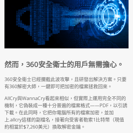
然而，360安全衛士的用戶無需擔心。
360安全衛士已經攔截此波攻擊，且研發出解決方案。只要
有360解密大師，一鍵即可把加密的檔案拯救回來。
AllCry與WannaCry看起來相似，但實際上運用完全不同的
機制，它偽裝成一種十分普遍的檔案格式——PDF，以引誘
下載。在此同時，它把你電腦所有的檔案加密，並加
上.allcry這樣的副檔名，接著向受害者勒索1比特幣（現值
約相當於$7,260美元）換取解密金鑰。