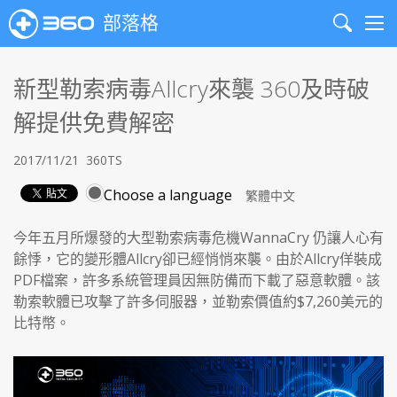
部落格
Search
Me
新型勒索病毒Allcry來襲 360及時破
解提供免費解密
2017/11/21
360TS
Choose a language
今年五月所爆發的大型勒索病毒危機WannaCry 仍讓人心有
餘悸，它的變形體Allcry卻已經悄悄來襲。由於Allcry佯裝成
PDF檔案，許多系統管理員因無防備而下載了惡意軟體。該
勒索軟體已攻擊了許多伺服器，並勒索價值約$7,260美元的
比特幣。