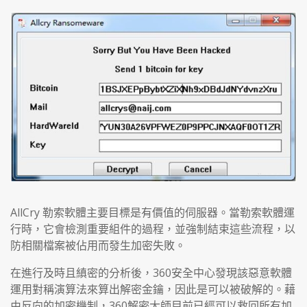
AllCry 勒索軟體主要目標是有價值的伺服器。當勒索軟體運
行時，它會檢測重要組件的過程，並強制結束這些流程，以
防相關檔案被佔用而發生加密失敗。
在進行及時且縝密的分析後，360安全中心發現該惡意軟體
運用對稱演算法來算出解密金鑰，因此是可以被破解的。藉
由反向的加密機制，360解密大師目前已經可以救回所有加