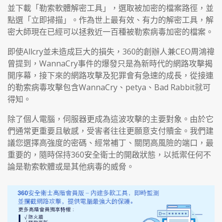
並下載「勒索軟體解密工具」，選取被加密的檔案路徑，並
點選「立即掃描」。作為世上最有效、有力的解密工具，解
密大師現在已經可以拯救近一百種被勒索病毒加密的檔案。
即使Allcry並未造成巨大的損失，360的創辦人兼CEO周鴻禕
曾提到，WannaCry事件的爆發只是為新時代的網路攻擊揭
開序幕，接下來的網路攻擊及犯罪會有急速的成長，從接連
的勒索病毒攻擊包含WannaCry、petya、Bad Rabbit就可
得知。
除了個人電腦，伺服器更成為這波攻擊的主要對象。由於它
們通常更重要且敏感，受害者往往更願意支付贖金。我們建
議您選擇高強度的密碼、經常補丁、關閉高風險的端口，最
重要的，隨時保持360安全衛士的開啟狀態，以抵禦任何不
論是勒索軟體或是其他病毒的威脅。