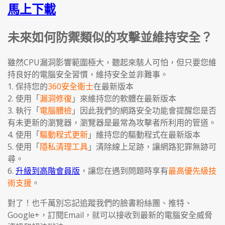
馬上下載
未來如何防禦類似的攻擊並維持安全？
雖然CPU漏洞影響範圍極大，聽起來駭人可怕，但只要您維
持良好的電腦安全習慣，維持安全並非難事。
1. 保持您的
360安全衛士
在最新版本
2. 使用「
漏洞修復
」來維持您的軟體在最新版本
3. 執行「
電腦體檢
」因此我們的網路安全功能會提醒您是否
有未更新的瀏覽器，瀏覽器是最常為攻擊者所利用的管道。
4. 使用「
驅動程式更新
」維持您的驅動程式在最新版本
5. 使用「
隱私清理工具
」清除線上足跡，讓網路犯罪無跡可
尋。
6.
升級到高階會員版
，讓您在遇到問題時享有
最高優先級技
術支援
。
對了！也千萬別忘記追蹤我們的臉書粉絲團、推特、
Google+，訂閱Email，就可以接收到最新的電腦安全威脅