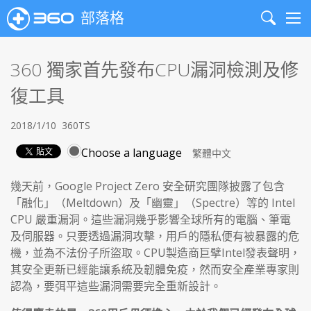
部落格
Search
Me
360 獨家首先發布CPU漏洞檢測及修
復工具
2018/1/10
360TS
Choose a language
幾天前，Google Project Zero 安全研究團隊披露了包含
「融化」（Meltdown）及「幽靈」（Spectre）等的 Intel
CPU 嚴重漏洞。這些漏洞幾乎影響全球所有的電腦、筆電
及伺服器。只要透過漏洞攻擊，用戶的隱私便有被暴露的危
機，並為不法份子所盜取。CPU製造商巨擘Intel發表聲明，
其安全更新已經能讓系統及韌體免疫，然而安全產業專家則
認為，要弭平這些漏洞需要完全重新設計。