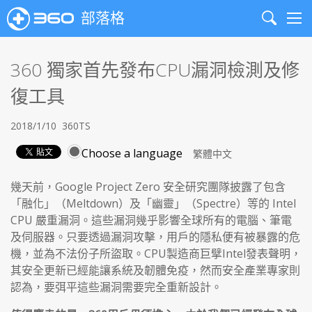
部落格
Search
Me
360 獨家首先發布CPU漏洞檢測及修
復工具
2018/1/10
360TS
Choose a language
幾天前，Google Project Zero 安全研究團隊披露了包含
「融化」（Meltdown）及「幽靈」（Spectre）等的 Intel
CPU 嚴重漏洞。這些漏洞幾乎影響全球所有的電腦、筆電
及伺服器。只要透過漏洞攻擊，用戶的隱私便有被暴露的危
機，並為不法份子所盜取。CPU製造商巨擘Intel發表聲明，
其安全更新已經能讓系統及韌體免疫，然而安全產業專家則
認為，要弭平這些漏洞需要完全重新設計。