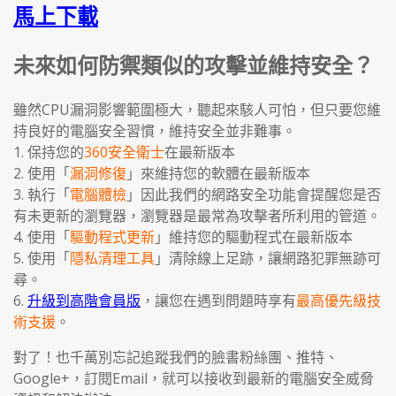
馬上下載
未來如何防禦類似的攻擊並維持安全？
雖然CPU漏洞影響範圍極大，聽起來駭人可怕，但只要您維
持良好的電腦安全習慣，維持安全並非難事。
1. 保持您的
360安全衛士
在最新版本
2. 使用「
漏洞修復
」來維持您的軟體在最新版本
3. 執行「
電腦體檢
」因此我們的網路安全功能會提醒您是否
有未更新的瀏覽器，瀏覽器是最常為攻擊者所利用的管道。
4. 使用「
驅動程式更新
」維持您的驅動程式在最新版本
5. 使用「
隱私清理工具
」清除線上足跡，讓網路犯罪無跡可
尋。
6.
升級到高階會員版
，讓您在遇到問題時享有
最高優先級技
術支援
。
對了！也千萬別忘記追蹤我們的臉書粉絲團、推特、
Google+，訂閱Email，就可以接收到最新的電腦安全威脅