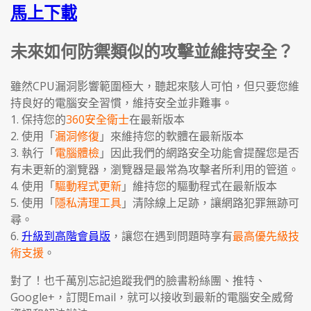
馬上下載
未來如何防禦類似的攻擊並維持安全？
雖然CPU漏洞影響範圍極大，聽起來駭人可怕，但只要您維
持良好的電腦安全習慣，維持安全並非難事。
1. 保持您的
360安全衛士
在最新版本
2. 使用「
漏洞修復
」來維持您的軟體在最新版本
3. 執行「
電腦體檢
」因此我們的網路安全功能會提醒您是否
有未更新的瀏覽器，瀏覽器是最常為攻擊者所利用的管道。
4. 使用「
驅動程式更新
」維持您的驅動程式在最新版本
5. 使用「
隱私清理工具
」清除線上足跡，讓網路犯罪無跡可
尋。
6.
升級到高階會員版
，讓您在遇到問題時享有
最高優先級技
術支援
。
對了！也千萬別忘記追蹤我們的臉書粉絲團、推特、
Google+，訂閱Email，就可以接收到最新的電腦安全威脅