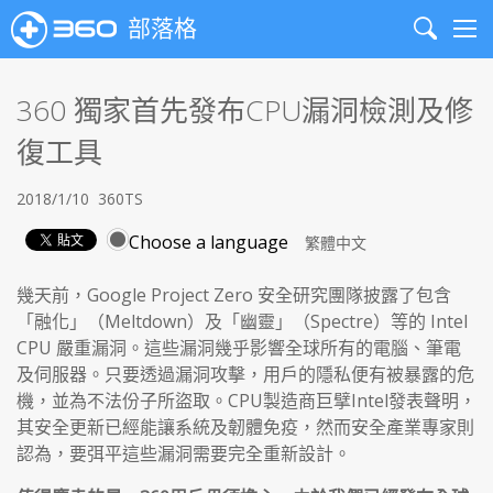
部落格
Search
Me
360 獨家首先發布CPU漏洞檢測及修
復工具
2018/1/10
360TS
Choose a language
幾天前，Google Project Zero 安全研究團隊披露了包含
「融化」（Meltdown）及「幽靈」（Spectre）等的 Intel
CPU 嚴重漏洞。這些漏洞幾乎影響全球所有的電腦、筆電
及伺服器。只要透過漏洞攻擊，用戶的隱私便有被暴露的危
機，並為不法份子所盜取。CPU製造商巨擘Intel發表聲明，
其安全更新已經能讓系統及韌體免疫，然而安全產業專家則
認為，要弭平這些漏洞需要完全重新設計。