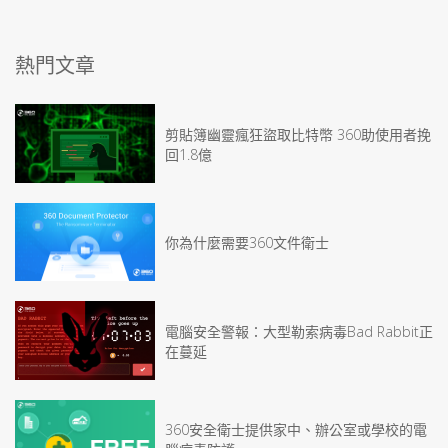
熱門文章
剪貼簿幽靈瘋狂盜取比特幣 360助使用者挽
回1.8億
你為什麼需要360文件衛士
電腦安全警報：大型勒索病毒Bad Rabbit正
在蔓延
360安全衛士提供家中、辦公室或學校的電