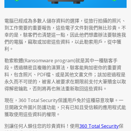
電腦已經成為多數人儲存資料的選擇，從旅行拍攝的照片、
到工作需要的重要報告，這些電子文件對我們無比珍貴。不
幸的是，駭客們也清楚這一點，因此他們想盡辦法要駭進我
們的電腦，竊取或加密這些資料，以此勒索用戶，從中獲
利。
勒索軟體(Ransomware program)就是其中一種駭客手
段。透過精密且複雜的演算法，駭客能夠加密你的重要資
料，包含照片、PDF檔、或是其他文書文件；該加密過程是
永久而不可逆的，被害人被要求在期限前支付大筆贖金以取
得解密鑰匙，否則將再也無法重新取回這些資料。
現在，360 Total Security保護用戶免於這種惡意攻擊。一
旦開啟文件圖片防護功能，只有已知且受信賴的應用程式能
獲取使用這些資料的權限。
別讓任何人鎖住您的珍貴資料！使用
360 Total Security
保